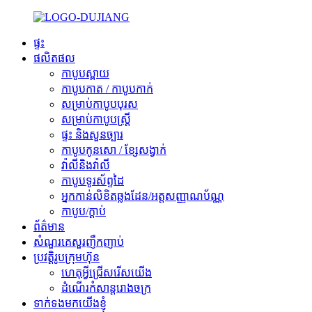
ផ្ទះ
ផលិតផល
កាបូបស្ពាយ
កាបូបកាត / កាបូបកាក់
សម្រាប់កាបូបបុរស
សម្រាប់កាបូបស្ត្រី
ផ្ទះ និងសួនច្បារ
កាបូបកូនសោ / ខ្សែសង្វាក់
វ៉ាលីនិងវ៉ាលី
កាបូបទូរស័ព្ទដៃ
អ្នកកាន់លិខិតឆ្លងដែន/អត្តសញ្ញាណប័ណ្ណ
កាបូប/ក្ដាប់
ព័ត៌មាន
សំណួរគេសួរញឹកញាប់
ប្រវត្តិរូបក្រុមហ៊ុន
ហេតុអ្វីជ្រើសរើសយើង
ដំណើរកំសាន្តរោងចក្រ
ទាក់ទងមកយើងខ្ញុំ