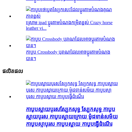
ស្រោម ipad ប្ដូរតាមបំណងកម្រិតខ្ពស់ Crazy horse
leather vi...
កាបូប Crossbody បុរាណដែលអាចប្ដូរតាមបំណង
បាន។
ផលិតផល
កាបូបស្ពាយបុរសស្បែកសុទ្ធ ស្បែកសុទ្ធ កាបូប
ស្ពាយបុរស កាបូបស្ពាយក្រោយ ម៉ូដទាន់សម័យ
កាបូបស្មាបុរស កាបូបស្ពាយ កាបូបធ្វើដំណើរ