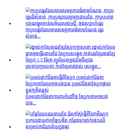
កាបូបឆ្នេរដែលមានសមត្ថភាពធំតាមបំណង ឆ្នេរ
សំខាន់...
ស្រទាប់ក្បាលគោ កាត់ខ្សែអាត់វាស់ សេះឆ្កួត...
ប្រអប់ដាក់វ៉ែនតាការពារកំដៅថ្ងៃ ស្បែកគោអាចបត់
បាន...