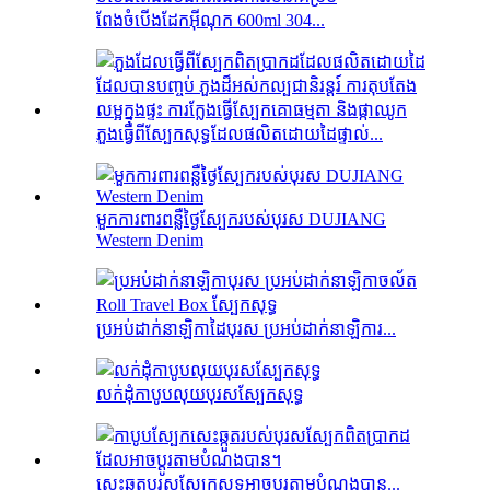
ពែងចំបើងដែកអ៊ីណុក 600ml 304...
ភួងធ្វើពីស្បែកសុទ្ធដែលផលិតដោយដៃផ្ទាល់...
មួកការពារពន្លឺថ្ងៃស្បែករបស់បុរស DUJIANG
Western Denim
ប្រអប់ដាក់នាឡិកាដៃបុរស ប្រអប់ដាក់នាឡិការ...
លក់ដុំកាបូបលុយបុរសស្បែកសុទ្ធ
សេះឆ្កួតបុរសស្បែកសុទ្ធអាចប្ដូរតាមបំណងបាន...