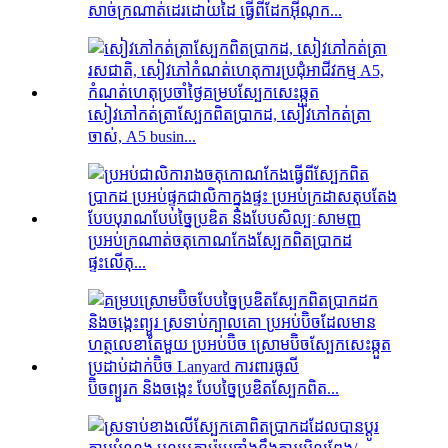
សាច់ក្រណាត់ដេរដោយដៃ ធ្វើពីដែកអ៊ីណុក...
សៀវភៅកត់ត្រាស្បែកពិតប្រាកដ, សៀវភៅកត់ត្រា
ចាស់, A5 busin...
ប្រអប់ក្រណាត់ចតុកោណកែងស្បែកពិតប្រាកដ
ផ្ទះលើតុ...
ប៊ិចព្យួរក និងចង្កេះ បែបច្នៃប្រឌិតស្បែកពិត...