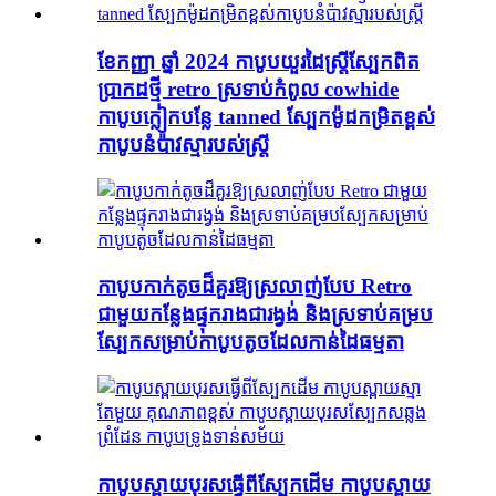
ខែកញ្ញា ឆ្នាំ 2024 កាបូបយួរដៃស្ត្រីស្បែកពិត
ប្រាកដថ្មី retro ស្រទាប់កំពូល cowhide
កាបូបក្លៀកបន្លែ tanned ស្បែកម៉ូដកម្រិតខ្ពស់
កាបូបនំប៉ាវស្មារបស់ស្ត្រី
កាបូប​កាក់​តូច​ដ៏​គួរ​ឱ្យ​ស្រលាញ់​បែប​ Retro
ជាមួយ​កន្លែង​ផ្ទុក​រាង​ជា​រង្វង់ និង​ស្រទាប់​គម្រប​
ស្បែក​សម្រាប់​កាបូប​តូច​ដែល​កាន់​ដៃ​ធម្មតា
កាបូបស្ពាយបុរសធ្វើពីស្បែកដើម កាបូបស្ពាយ