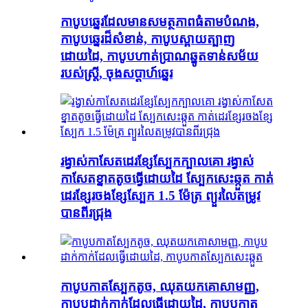
កាបូបឆ្នេរដែលមានសមត្ថភាពធំតាមបំណង,
កាបូបឆ្នេរដ៏សំខាន់, កាបូបស្ពាយត្បាញ
ដោយដៃ, កាបូបហាត់ប្រាណឆ្នូតទាន់សម័យ
របស់ស្ត្រី, ចុងសប្តាហ៍ឆ្នេរ
រង្វាស់កាសែតដេរខ្សែស្បែកក្បាលគោ រង្វាស់
កាសែតខ្នាតតូចធ្វើដោយដៃ ស្បែកសេះឆ្កួត កាត់
ដេរខ្សែរចងខ្សែស្បែក 1.5 ម៉ែត្រ ព្យួរលៃតម្រូវ
បានពីរជ្រុង
កាបូប​កាត​ស្បែក​តូច​, ឈុត​យក​គោ​សាមញ្ញ​,
កាបូប​ដាក់​កាក់​ដែល​ធ្វើ​ដោយ​ដៃ, កាបូប​កាត​