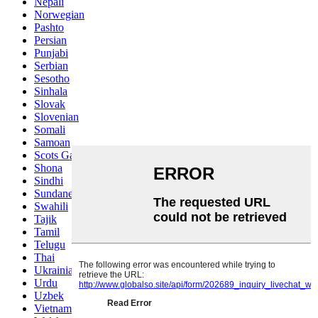
Nepali
Norwegian
Pashto
Persian
Punjabi
Serbian
Sesotho
Sinhala
Slovak
Slovenian
Somali
Samoan
Scots Gaelic
Shona
Sindhi
Sundanese
Swahili
Tajik
Tamil
Telugu
Thai
Ukrainian
Urdu
Uzbek
Vietnamese