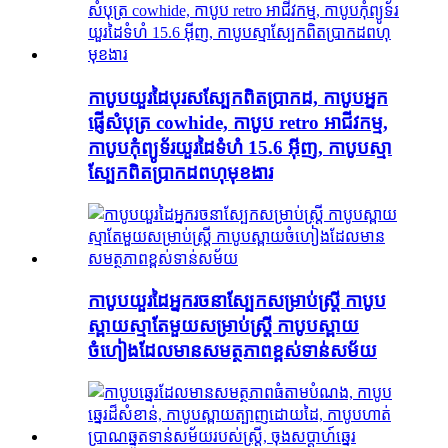
កាបូបយួរដៃបុរសស្បែកពិតប្រាកដ, កាបូបអ្នក
ផ្ញើសំបុត្រ cowhide, កាបូប retro អាជីវកម្ម,
កាបូបកុំព្យូទ័រយួរដៃទំហំ 15.6 អ៊ីញ, កាបូបស្មា
ស្បែកពិតប្រាកដពហុមុខងារ
កាបូបយួរដៃអ្នករចនាស្បែកសម្រាប់ស្ត្រី កាបូប
ស្ពាយស្មាតែមួយសម្រាប់ស្ត្រី កាបូបស្ពាយ
ចំហៀងដែលមានសមត្ថភាពខ្ពស់ទាន់សម័យ