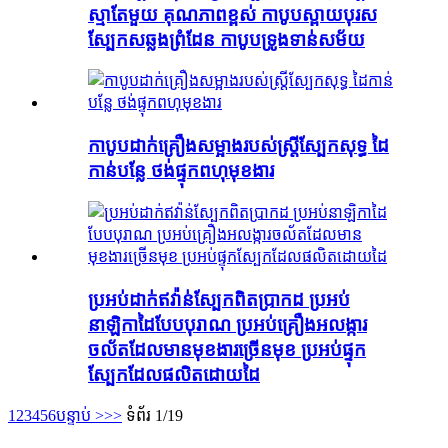
ស្មាតែមួយ គុណភាពខ្ពស់ កាបូបស្ពាយបុរស
ស្បែកសឆ្លងព្រំដែន កាបូបទ្រូងទាន់សម័យ
កាបូបដាក់គ្រឿងសម្អាងរបស់ស្ត្រីស្បែកសុទ្ធ ដៃ
កាន់បន្លែ ថង់ផ្ទុកពហុមុខងារ
ប្រអប់ដាក់ឥវ៉ាន់ស្បែកពិតប្រាកដ ប្រអប់
នាឡិកាដៃបែបបុរាណ ប្រអប់គ្រឿងអលង្ការ
ចល័តដែលមានមុខងារច្រើនមុខ ប្រអប់ផ្ទុក
ស្បែកដែលផលិតដោយដៃ
1
2
3
4
5
6
បន្ទាប់ >
>>
ទំព័រ 1/19