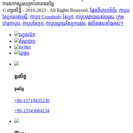
ការសាកសួរសម្រាប់តារាងតម្លៃ
© រក្សាសិទ្ធិ - 2010-2023 : All Rights Reserved.
ផែនទីគេហទំព័រ
,
កាបូប
ស្បែករបស់ស្ត្រី
,
កាបូប Crossbody ស្បែក
,
កាបូបស្ពាយរបស់បុរស
,
ក្រុម
ហ៊ុនកាបូប
,
កាបូបស្បែក
,
កាបូបស្ពាយស្បែកបុរស
,
ផលិតផលទាំងអស់។
ទូរស័ព្ទ
ទូរស័ព្ទ
+86-13710435230
+86-13143684134