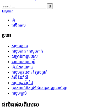
English
ផ្ទះ
ផលិតផល
ប្រភេទ
កាបូបស្ពាយ
កាបូបកាត / កាបូបកាក់
សម្រាប់កាបូបបុរស
សម្រាប់កាបូបស្ត្រី
ផ្ទះ និងសួនច្បារ
កាបូបកូនសោ / ខ្សែសង្វាក់
វ៉ាលីនិងវ៉ាលី
កាបូបទូរស័ព្ទដៃ
អ្នកកាន់លិខិតឆ្លងដែន/អត្តសញ្ញាណប័ណ្ណ
កាបូប/ក្ដាប់
ផលិតផលពិសេស