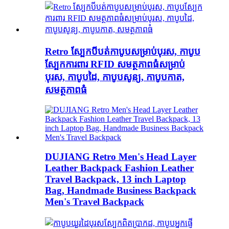
Retro ស្បែកបីបត់កាបូបសម្រាប់បុរស, កាបូប
ស្បែកការពារ RFID សមត្ថភាពធំសម្រាប់
បុរស, កាបូបដៃ, កាបូបសូន្យ, កាបូបកាត,
សមត្ថភាពធំ
DUJIANG Retro Men's Head Layer
Leather Backpack Fashion Leather
Travel Backpack, 13 inch Laptop
Bag, Handmade Business Backpack
Men's Travel Backpack