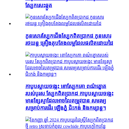
ស្បែក​សេះ​ឆ្កួត
កូនសោរស្បែកជើងស្បែកពិតប្រាកដ កូនសោរ
រថយន្ត គ្រឿងតុបតែងលម្អដែលផលិតដោយដៃ
កាបូបស្ពាយចង្កេះ ខោស្បែកគោ ពណ៌ត្នោត
របស់បុរស ស្បែកពិតប្រាកដ កាបូបស្ពាយចង្កេះ
មានខ្សែស្មាដែលអាចលៃតម្រូវបាន សមរម្យ
សម្រាប់ការដើរ ឡើងភ្នំ ជិះកង់ និងកម្សាន្ត។