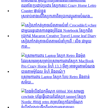
ស្រទាប់ខាងលើស្បែកគោពិតប្រាកដប្ដូរតាមបំណង...
សៀវភៅ​កត់ត្រា​ចល័ត​តាម​លំនាំ​ក្រពើ / លីច ជាមួយ​
កាត...
ស្រោមការពារ Laptop ស្បែក បែប Retro និងទាន់
សម័យ...