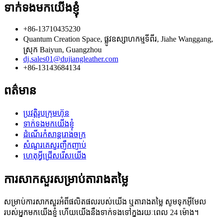
ទាក់ទងមកយើងខ្ញុំ
+86-13710435230
Quantum Creation Space, ផ្លូវឧស្សាហកម្មទីពីរ, Jiahe Wanggang,
ស្រុក Baiyun, Guangzhou
dj.sales01@dujiangleather.com
+86-13143684134
ពត៌មាន
ប្រវត្តិរូបក្រុមហ៊ុន
ទាក់ទងមកយើងខ្ញុំ
ដំណើរកំសាន្តរោងចក្រ
សំណួរគេសួរញឹកញាប់
ហេតុអ្វីជ្រើសរើសយើង
ការសាកសួរសម្រាប់តារាងតម្លៃ
សម្រាប់ការសាកសួរអំពីផលិតផលរបស់យើង ឬតារាងតម្លៃ សូមទុកអ៊ីមែល
របស់អ្នកមកយើងខ្ញុំ ហើយយើងនឹងទាក់ទងទៅក្នុងរយៈពេល 24 ម៉ោង។