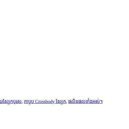
ាយស្បែកបុរស
,
កាបូប Crossbody ស្បែក
,
ផលិតផលទាំងអស់។