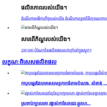
ផលិតភាពរបស់យើង។
ដំណើរការអធិការកិច្ចរបស់យើង ដំណើរការត្រួតពិនិត្យគុណភា
សារពើភ័ណ្ឌរបស់យើង។
200,000 បំណែកនៃផលិតផលលក់ក្តៅនៅក្នុងស្តុក។
លក្ខណៈពិសេស
ផលិតផល
កាបូបឆ្នេរដែលមានសមត្ថភាពធំតាមបំណង, សំខាន់ ...
ស្រទាប់ក្បាលគោ រង្វាស់កាសែតដេរ ឆ្កួតហ...