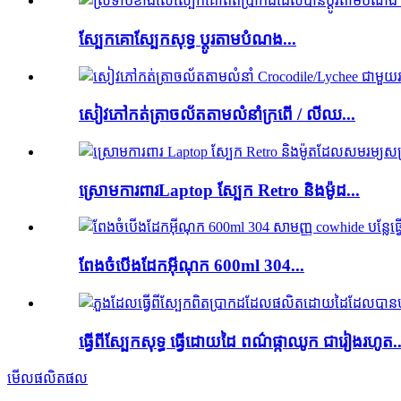
ស្បែកគោស្បែកសុទ្ធ ប្តូរតាមបំណង...
សៀវភៅ​កត់ត្រា​ចល័ត​តាម​លំនាំ​ក្រពើ / លីឈ...
ស្រោមការពារLaptop ស្បែក Retro និងម៉ូដ...
ពែងចំបើងដែកអ៊ីណុក 600ml 304...
ធ្វើពីស្បែកសុទ្ធ ធ្វើដោយដៃ ពណ៌ផ្កាឈូក ជារៀងរហូត..
មើលផលិតផល