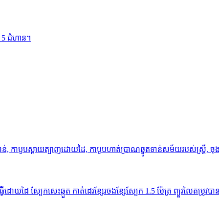
ព 5 ជំហាន។