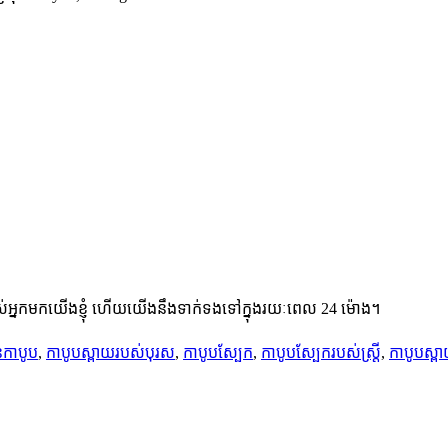
់អ្នកមកយើងខ្ញុំ ហើយយើងនឹងទាក់ទងទៅក្នុងរយៈពេល 24 ម៉ោង។
ុនកាបូប
,
កាបូបស្ពាយរបស់បុរស
,
កាបូបស្បែក
,
កាបូបស្បែករបស់ស្ត្រី
,
កាបូបស្ព