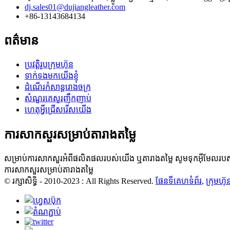
dj.sales01@dujiangleather.com
+86-13143684134
ពត៌មាន
ប្រវត្តិរូបក្រុមហ៊ុន
ទាក់ទងមកយើងខ្ញុំ
ដំណើរកំសាន្តរោងចក្រ
សំណួរគេសួរញឹកញាប់
ហេតុអ្វីជ្រើសរើសយើង
ការសាកសួរសម្រាប់តារាងតម្លៃ
សម្រាប់ការសាកសួរអំពីផលិតផលរបស់យើង ឬតារាងតម្លៃ សូមទុកអ៊ីមែលរបស
ការសាកសួរសម្រាប់តារាងតម្លៃ
© រក្សាសិទ្ធិ - 2010-2023 : All Rights Reserved.
ផែនទីគេហទំព័រ
,
ក្រុមហ៊