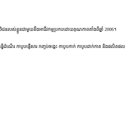
ិថិជនរបស់ខ្លួនជាមួយនឹងអាជីវកម្មប្រកបដោយគុណភាពតាំងពីឆ្នាំ 2006។
វើដំណើរ កាបូបផ្ញើសារ កញ្ចប់ចង្កេះ កាបូបកាក់ កាបូបដាក់កាត និងផលិតផល