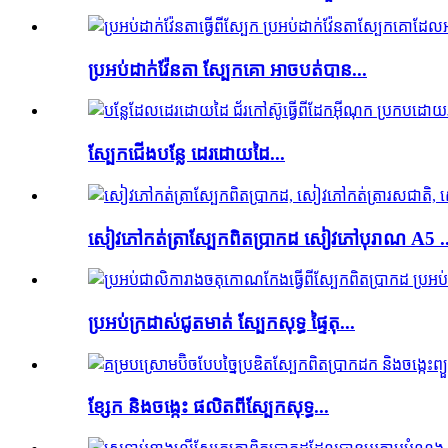
ប្រអប់ដាក់វ៉ែនតា ស្បែកគោ អាចបត់បាន...
ស្បែកជេីងបន្លែ​ ដេរដោយដៃ​...
សៀវភៅកត់ត្រាស្បែកពិតប្រាកដ សៀវភៅបុរាណ A5 ..
ប្រអប់ក្រដាស់ជូតមាត់ ស្បែកសុទ្ធ ផ្ទៃតុ...
ខ្សែក និងចង្កេះ ផលិតពីស្បែកសុទ្ធ...