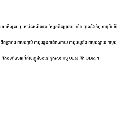
ជីវៈជាមួយនឹងគ្រប់ប្រភេទនៃផលិតផលស្បែកពិតប្រាកដ ហើយបាននឹងកំពុងបម្រើអត
្រាកដ កាបូបក្ដាប់ កាបូបឆ្លងកាត់រាងកាយ កាបូបយួរដៃ កាបូបស្ពាយ កាបូបធ្
្រឌិត និងបទពិសោធន៍ដ៏សម្បូរបែបនៅក្នុងសេវាកម្ម OEM និង ODM ។