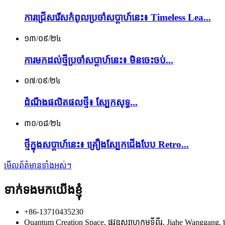
ការជ្រើសរើសកំពូលប្រចាំសប្តាហ៍នេះ៖ Timeless Lea...
១៣/០៩/២៤
ការមកដល់ថ្មីប្រចាំសប្តាហ៍នេះ៖ មិនចេះចប់...
០៧/០៩/២៤
ដំណឹងផលិតផលថ្មី៖ ស្បែកសុទ្ធ...
៣០/០៨/២៤
ថ្មី​ក្នុង​សប្តាហ៍​នេះ៖ គ្រឿង​ស្បែក​ជើង​បែប​ Retro...
មើលព័ត៌មានទាំងអស់។
ទាក់ទងមកយើងខ្ញុំ
+86-13710435230
Quantum Creation Space, ផ្លូវឧស្សាហកម្មទីពីរ, Jiahe Wanggang