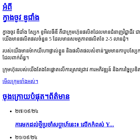
អំពី
ក្វាងចូវ ឌូជាំង
ក្វាងចូវ ឌឺជាំង ស្បែក ខូអិលធីឌី គឺជាក្រុមហ៊ុនផលិតដែលមានជំនាញវិជ្ជា
យើងមានផលិតផលចំនួន 5 ដែលមានសមត្ថភាពផលិតខែ 2-5 លានដុំ។
របស់យើងមានម៉ាកយីហោផ្ទាល់ខ្លួន និងផលិតផលសំខាន់ៗរួមមានកាបូបស្បែកពិតប
ដែលពាក់ព័ន្ធ។
ក្រុមហ៊ុនរបស់យើងតែងតែផ្តោតលើការស្រាវជ្រាវ ការអភិវឌ្ឍន៍ និងការច្នៃប
មើលក្រុមទាំងអស់។
ចុងក្រោយបំផុត។
ព័ត៌មាន
២៧/០៩/២៤
ការមកដល់ថ្មីប្រចាំសប្តាហ៍នេះ៖ លើកកំពស់ Y...
២១/០៩/២៤