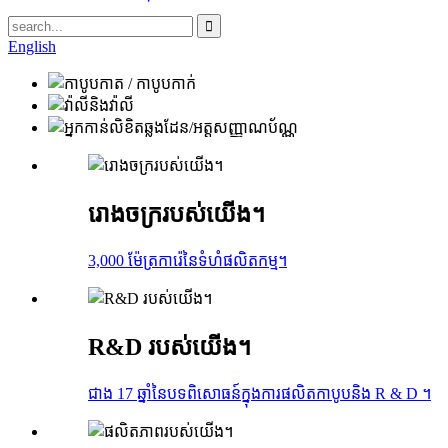
English
រោងចក្ររបស់យើង។
3,000 ម៉ែត្រការ៉េនៃទំហំផលិតកម្ម។
R&D របស់យើង។
ជាង 17 ឆ្នាំនៃបទពិសោធន៍ក្នុងការផលិតកាបូបនិង R & D ។