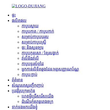
ផ្ទះ
ផលិតផល
កាបូបស្ពាយ
កាបូបកាត / កាបូបកាក់
សម្រាប់កាបូបបុរស
សម្រាប់កាបូបស្ត្រី
ផ្ទះ និងសួនច្បារ
កាបូបកូនសោ / ខ្សែសង្វាក់
វ៉ាលីនិងវ៉ាលី
កាបូបទូរស័ព្ទដៃ
អ្នកកាន់លិខិតឆ្លងដែន/អត្តសញ្ញាណប័ណ្ណ
កាបូប/ក្ដាប់
ព័ត៌មាន
សំណួរគេសួរញឹកញាប់
ប្រវត្តិរូបក្រុមហ៊ុន
ហេតុអ្វីជ្រើសរើសយើង
ដំណើរកំសាន្តរោងចក្រ
ទាក់ទងមកយើងខ្ញុំ